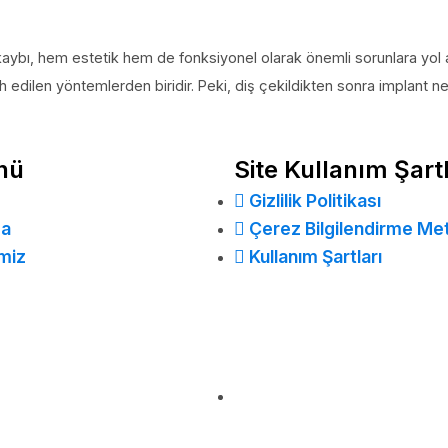
kaybı, hem estetik hem de fonksiyonel olarak önemli sorunlara yol aç
ih edilen yöntemlerden biridir. Peki, diş çekildikten sonra implant 
nü
Site Kullanım Şartl
Gizlilik Politikası
da
Çerez Bilgilendirme Met
miz
Kullanım Şartları