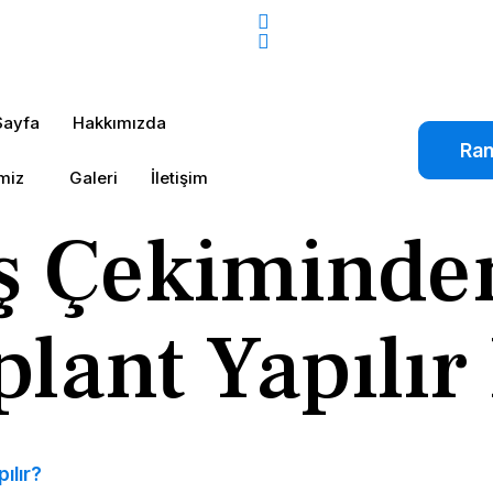
Sayfa
Hakkımızda
Ran
miz
Galeri
İletişim
ş Çekimind
lant Yapılır
ılır?