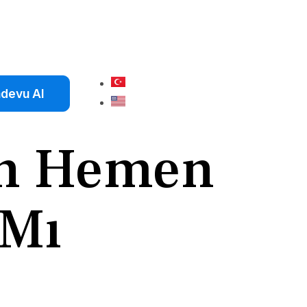
devu Al
en Hemen
 Mı