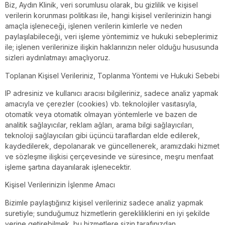
Biz, Aydın Klinik, veri sorumlusu olarak, bu gizlilik ve kişisel
verilerin korunması politikası ile, hangi kişisel verilerinizin hangi
amaçla işleneceği, işlenen verilerin kimlerle ve neden
paylaşılabileceği, veri işleme yöntemimiz ve hukuki sebeplerimiz
ile; işlenen verilerinize ilişkin haklarınızın neler olduğu hususunda
sizleri aydınlatmayı amaçlıyoruz.
Toplanan Kişisel Verileriniz, Toplanma Yöntemi ve Hukuki Sebebi
IP adresiniz ve kullanıcı aracısı bilgileriniz, sadece analiz yapmak
amacıyla ve çerezler (cookies) vb. teknolojiler vasıtasıyla,
otomatik veya otomatik olmayan yöntemlerle ve bazen de
analitik sağlayıcılar, reklam ağları, arama bilgi sağlayıcıları,
teknoloji sağlayıcıları gibi üçüncü taraflardan elde edilerek,
kaydedilerek, depolanarak ve güncellenerek, aramızdaki hizmet
ve sözleşme ilişkisi çerçevesinde ve süresince, meşru menfaat
işleme şartına dayanılarak işlenecektir.
Kişisel Verilerinizin İşlenme Amacı
Bizimle paylaştığınız kişisel verileriniz sadece analiz yapmak
suretiyle; sunduğumuz hizmetlerin gerekliliklerini en iyi şekilde
yerine getirebilmek, bu hizmetlere sizin tarafınızdan