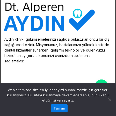
Aydın Klinik, gülümsemelerinizi sağlıkla buluşturan öncü bir diş
sağlığı merkezidir. Misyonumuz, hastalarımıza yüksek kalitede
dental hizmetler sunarken, gelişmiş teknoloji ve güler yüzlü
hizmet anlayışımızla kendinizi evinizde hissetmenizi
sağlamaktır.
Web sitemizde size en iyi deneyimi sunabilmemiz için çerezleri
kullanıyoruz. Bu siteyi kullanmaya devam ederseniz, bunu kabul
DT Alperen Aydın © 2026 - Tüm hakları saklıdır.
ettiğinizi varsayarız.
Perest 360° Dijital Performans Ajansı
Tamam