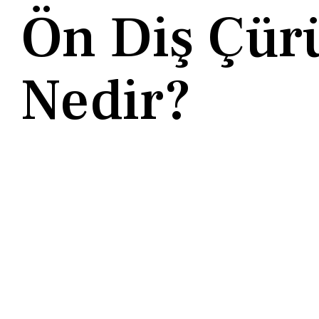
Ön Diş Çür
Nedir?