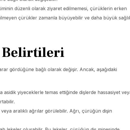
iminin düzenli olarak ziyaret edilmemesi, çürüklerin erken
edilmeyen çürükler zamanla büyüyebilir ve daha büyük sağlı
elirtileri
zarar gördüğüne bağlı olarak değişir. Ancak, aşağıdaki
ya asidik yiyeceklerle temas ettiğinde dişlerde hassasiyet vey
tabilir.
eya aralıklı ağrılar görülebilir. Ağrı, çürüğün dişin
ah lekeler oluşabilir. Bu lekeler, çürüğün diş minesinde