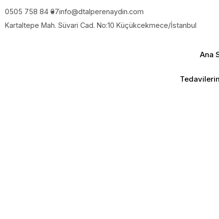
0505 758 84 07
info@dtalperenaydin.com
Kartaltepe Mah. Süvari Cad. No:10 Küçükcekmece/İstanbul
Ana 
Tedavileri